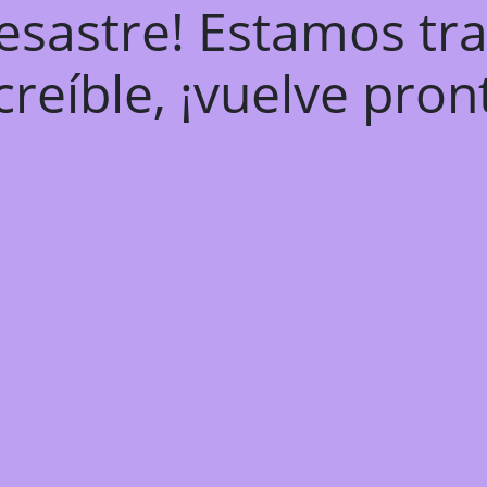
desastre! Estamos tr
creíble, ¡vuelve pron