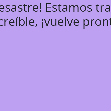
desastre! Estamos tr
creíble, ¡vuelve pron