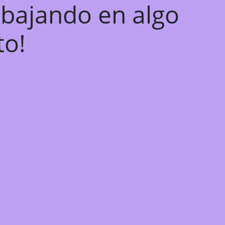
abajando en algo
to!