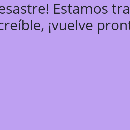
desastre! Estamos tr
creíble, ¡vuelve pron