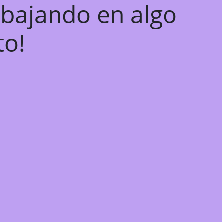
abajando en algo
to!