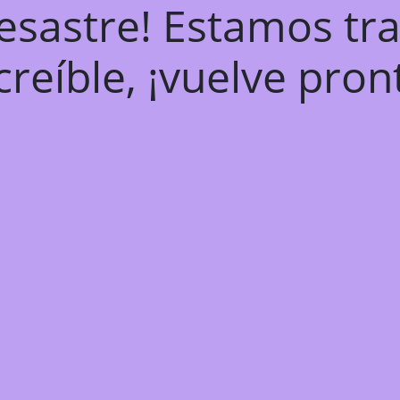
desastre! Estamos tr
creíble, ¡vuelve pron