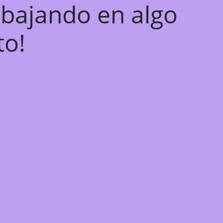
abajando en algo
to!