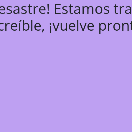
desastre! Estamos tr
creíble, ¡vuelve pron