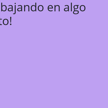
abajando en algo
to!