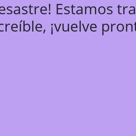
desastre! Estamos tr
creíble, ¡vuelve pron