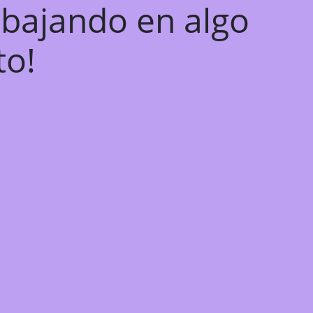
abajando en algo
to!