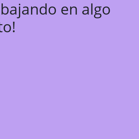
abajando en algo
to!