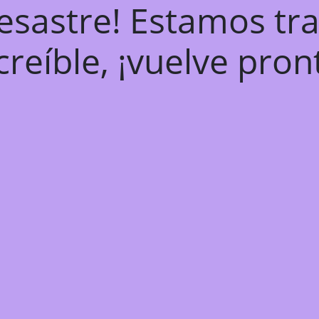
desastre! Estamos tr
creíble, ¡vuelve pron