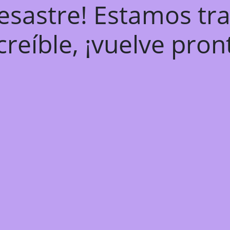
desastre! Estamos tr
creíble, ¡vuelve pron