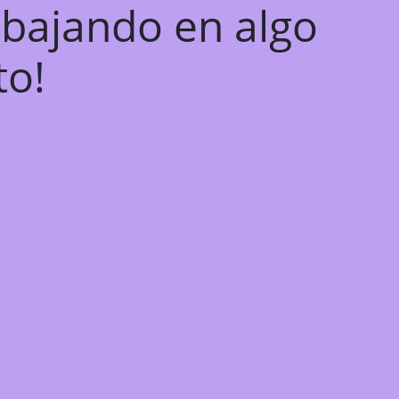
abajando en algo
to!