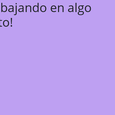
abajando en algo
to!