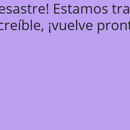
desastre! Estamos tr
creíble, ¡vuelve pron